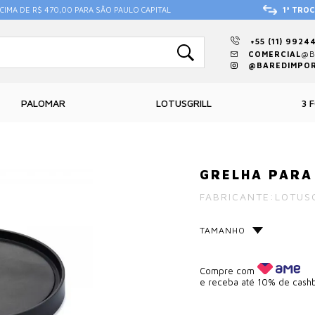
CIMA DE R$ 470,00 PARA SÃO PAULO CAPITAL
1ª TROC
+55 (11) 9924
COMERCIAL
@B
@BAREDIMPO
PALOMAR
LOTUSGRILL
3 
GRELHA PARA
FABRICANTE:
LOTUS
TAMANHO
Compre com
e receba até 10% de cash