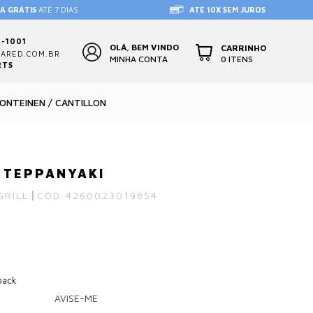
A GRÁTIS
ATÉ 7 DIAS
ATÉ 10X SEM JUROS
4-1001
OLÁ, BEM VINDO
CARRINHO
ARED.COM.BR
0 ITENS
MINHA CONTA
RTS
FONTEINEN / CANTILLON
 TEPPANYAKI
GRILL
COD:
4260023019854
back
AVISE-ME