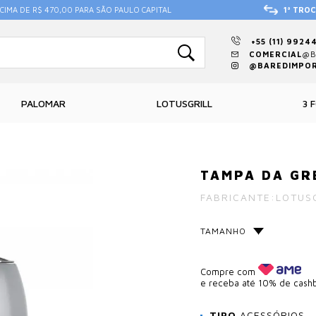
CIMA DE R$ 470,00 PARA SÃO PAULO CAPITAL
1ª TROC
+55 (11) 9924
COMERCIAL
@B
@BAREDIMPO
PALOMAR
LOTUSGRILL
3 
TAMPA DA GR
FABRICANTE:
LOTUS
TAMANHO
Compre com
e receba até 10% de cash
TIPO
ACESSÓRIOS