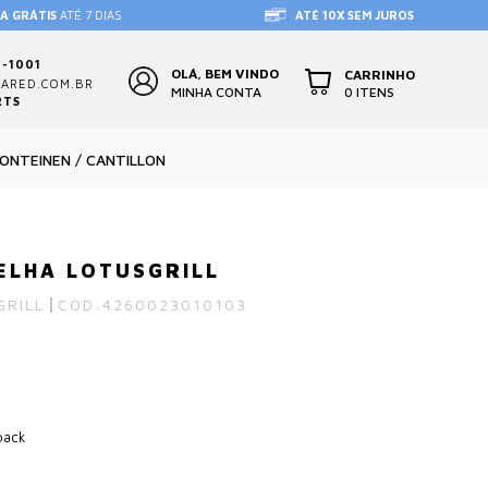
A GRÁTIS
ATÉ 7 DIAS
ATÉ 10X SEM JUROS
4-1001
OLÁ, BEM VINDO
CARRINHO
ARED.COM.BR
0 ITENS
MINHA CONTA
RTS
FONTEINEN / CANTILLON
ELHA LOTUSGRILL
GRILL
COD:
4260023010103
back