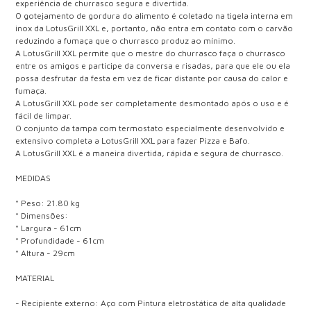
experiência de churrasco segura e divertida.
O gotejamento de gordura do alimento é coletado na tigela interna em
inox da LotusGrill XXL e, portanto, não entra em contato com o carvão
reduzindo a fumaça que o churrasco produz ao mínimo.
A LotusGrill XXL permite que o mestre do churrasco faça o churrasco
entre os amigos e participe da conversa e risadas, para que ele ou ela
possa desfrutar da festa em vez de ficar distante por causa do calor e
fumaça.
A LotusGrill XXL pode ser completamente desmontado após o uso e é
fácil de limpar.
O conjunto da tampa com termostato especialmente desenvolvido e
extensivo completa a LotusGrill XXL para fazer Pizza e Bafo.
A LotusGrill XXL é a maneira divertida, rápida e segura de churrasco.
MEDIDAS
* Peso: 21.80 kg
* Dimensões:
* Largura - 61cm
* Profundidade - 61cm
* Altura - 29cm
MATERIAL
- Recipiente externo: Aço com Pintura eletrostática de alta qualidade