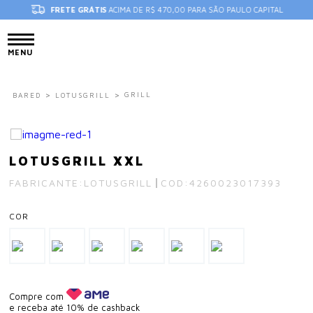
FRETE GRÁTIS
ACIMA DE R$ 470,00 PARA SÃO PAULO CAPITAL
MENU
GRILL
BARED
LOTUSGRILL
LOTUSGRILL XXL
FABRICANTE:
LOTUSGRILL
COD:
4260023017393
COR
Compre com
e receba até 10% de cashback