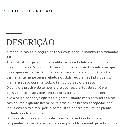
TIPO
LOTUSGRILL XXL
DESCRIÇÃO
A maneira rápida e segura de fazer churrasco, disponível no tamanho
XXL
A LotusGrill XXL possui dois ventiladores embutidos alimentados via
energia USB ou Pilhas, que fornecem ar ao carvão fazendo com que
os recipientes de carvão virem em brasa em ate 9 min. O carvão
permanentemente bem arejado nos dois recipientes individuais o
mantera aceso durante todo o tempo do seu churrasco.
O controle preciso da temperatura dos recipientes de carvão é
possível graças aos dois reguladores das ventoinhas, que permitem
que a força doar seja ajustada a gosto. Quanto mais ar ventilado no
carvão, mais quente ficara. As faíscas ou as brasas escapadas são
reduzidas ao mínimo, pois a combustão ocorre em um recipiente
fechado dentro da lotusgrill.
O design de paredes duplas da LotusGrill combinada com os
recipientes de carvão fechados e de grade bloqueável garantem uma