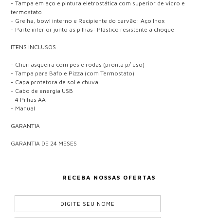
- Tampa em aço e pintura eletrostática com superior de vidro e
termostato
- Grelha, bowl interno e Recipiente do carvão: Aço Inox
- Parte inferior junto as pilhas: Plástico resistente a choque
ITENS INCLUSOS
- Churrasqueira com pes e rodas (pronta p/ uso)
- Tampa para Bafo e Pizza (com Termostato)
- Capa protetora de sol e chuva
- Cabo de energia USB
- 4 Pilhas AA
- Manual
GARANTIA
GARANTIA DE 24 MESES
RECEBA NOSSAS OFERTAS